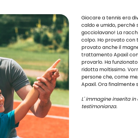
Giocare a tennis era d
caldo e umido, perché so
gocciolavano! La racche
colpo. Ho provato con tut
provato anche il magnesi
trattamento Apaxil cont
provarlo. Ha funzionato
ridotta moltissimo. Vor
persone che, come me, s
Apaxil. Ora finalmente 
L' immagine inserita in
testimonianza.